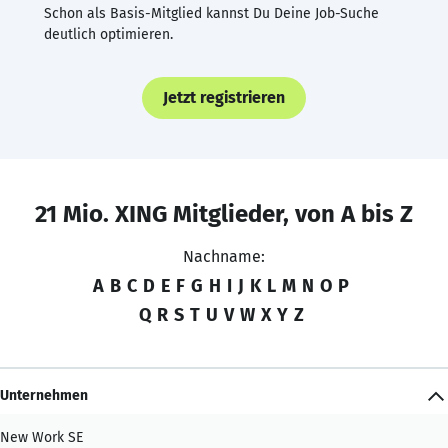
Schon als Basis-Mitglied kannst Du Deine Job-Suche
deutlich optimieren.
Jetzt registrieren
21 Mio. XING Mitglieder, von A bis Z
Nachname:
A
B
C
D
E
F
G
H
I
J
K
L
M
N
O
P
Q
R
S
T
U
V
W
X
Y
Z
Unternehmen
New Work SE