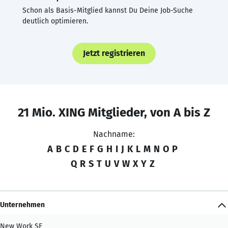
Schon als Basis-Mitglied kannst Du Deine Job-Suche
deutlich optimieren.
Jetzt registrieren
21 Mio. XING Mitglieder, von A bis Z
Nachname:
A
B
C
D
E
F
G
H
I
J
K
L
M
N
O
P
Q
R
S
T
U
V
W
X
Y
Z
Unternehmen
New Work SE