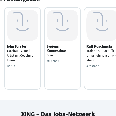
John Förster
Ewgenij
Ralf Koschinski
Konowalow
Akrobat | Actor |
Trainer & Coach für
Coach
Artist mit Coaching
Unternehmensentwi
Lizenz
klung
München
Berlin
Arnstadt
XING – Das Jobs-Netzwerk