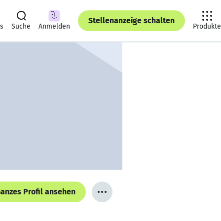
Stellenanzeige schalten
ts
Suche
Anmelden
Produkte
anzes Profil ansehen