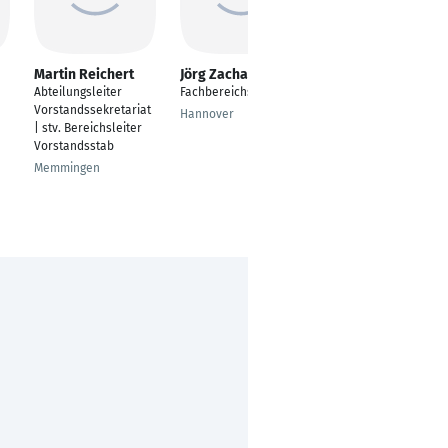
Martin Reichert
Jörg Zacharias
David Wirsch
Abteilungsleiter
Fachbereichsleiter
Aufsichtsperson
Vorstandssekretariat
Hannover
Dortmund
| stv. Bereichsleiter
Vorstandsstab
Memmingen