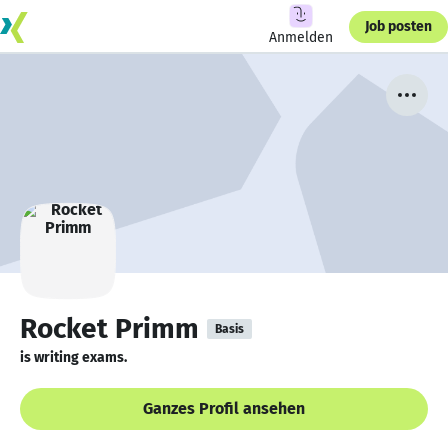
Job posten
Anmelden
Rocket Primm
Basis
is writing exams.
Ganzes Profil ansehen