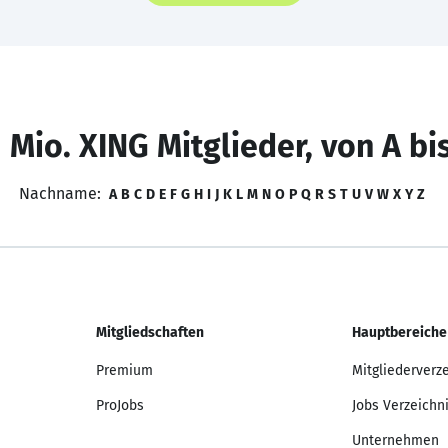
 Mio. XING Mitglieder, von A bi
Nachname:
A
B
C
D
E
F
G
H
I
J
K
L
M
N
O
P
Q
R
S
T
U
V
W
X
Y
Z
Mitgliedschaften
Hauptbereiche
Premium
Mitgliederverz
ProJobs
Jobs Verzeichn
Unternehmen