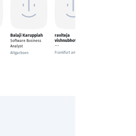
Balaji Karuppiah
raviteja
Yuan Yuan
vishnubhotla
Software Business
Business Analyst
---
Analyst
Frankfurt am Main
Frankfurt am Main
Altgarbsen