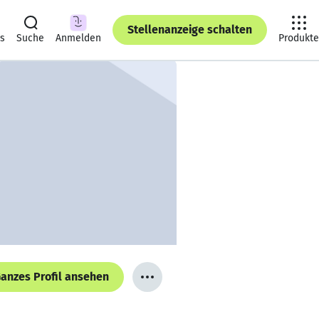
Stellenanzeige schalten
ts
Suche
Anmelden
Produkte
anzes Profil ansehen