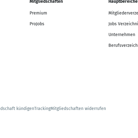
Mitgliedschaften
Hauptbereiche
Premium
Mitgliederverz
ProJobs
Jobs Verzeichn
Unternehmen
Berufsverzeich
edschaft kündigen
Tracking
Mitgliedschaften widerrufen