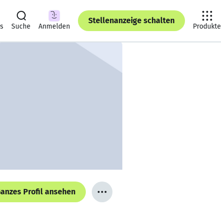
Stellenanzeige schalten
ts
Suche
Anmelden
Produkte
anzes Profil ansehen