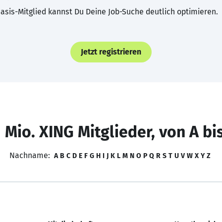
asis-Mitglied kannst Du Deine Job-Suche deutlich optimieren.
Jetzt registrieren
 Mio. XING Mitglieder, von A bi
Nachname:
A
B
C
D
E
F
G
H
I
J
K
L
M
N
O
P
Q
R
S
T
U
V
W
X
Y
Z