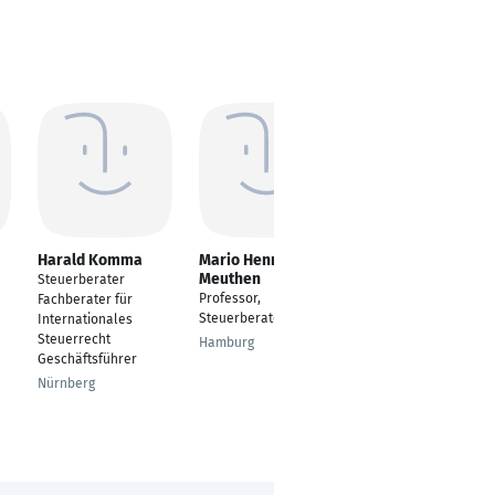
Harald Komma
Mario Henry
Florian Hoffmann
Meuthen
Steuerberater
Steuerberater
Professor,
Fachberater für
Leipzig
Steuerberater
Internationales
Steuerrecht
Hamburg
Geschäftsführer
Nürnberg