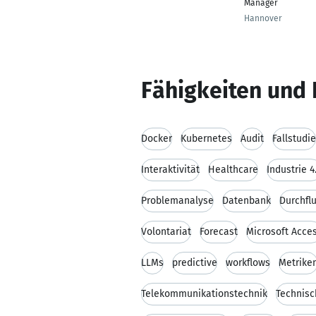
Manager
Hannover
Fähigkeiten und 
Docker
Kubernetes
Audit
Fallstudie
Interaktivität
Healthcare
Industrie 4
Problemanalyse
Datenbank
Durchfl
Volontariat
Forecast
Microsoft Acce
LLMs
predictive
workflows
Metrike
Telekommunikationstechnik
Technis