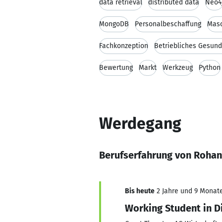
data retrieval
distributed data
Neo4
MongoDB
Personalbeschaffung
Masc
Fachkonzeption
Betriebliches Gesu
Bewertung
Markt
Werkzeug
Python
Werdegang
Berufserfahrung von Rohan
Bis heute
2 Jahre und 9 Monate,
Working Student in D