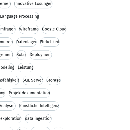
Lernen
Innovative Lösungen
 Language Processing
mfragen
Wireframe
Google Cloud
mmieren
Datenlager
Ehrlichkeit
gement
Solar
Deployment
Modeling
Leistung
sfähigkeit
SQL Server
Storage
ung
Projektdokumentation
 Analysen
Künstliche Intelligenz
 exploration
data ingestion