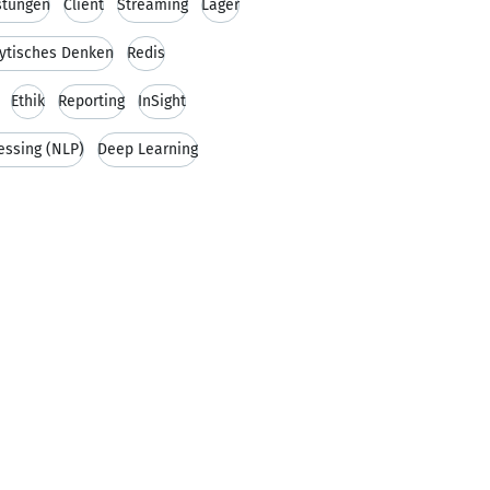
stungen
Client
Streaming
Lager
ytisches Denken
Redis
Ethik
Reporting
InSight
essing (NLP)
Deep Learning