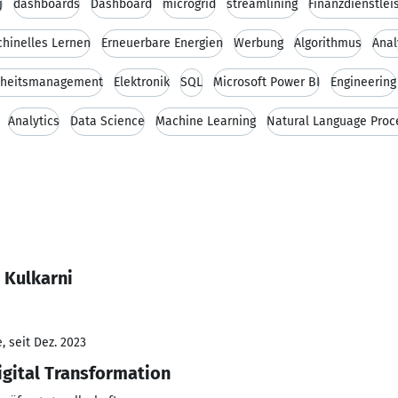
j
dashboards
Dashboard
microgrid
streamlining
Finanzdienstlei
hinelles Lernen
Erneuerbare Energien
Werbung
Algorithmus
Anal
ndheitsmanagement
Elektronik
SQL
Microsoft Power BI
Engineering
Analytics
Data Science
Machine Learning
Natural Language Proc
 Kulkarni
 seit Dez. 2023
igital Transformation