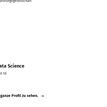
prüfungsgesellschaft
3
3
ata Science
t SE
 ganze Profil zu sehen.