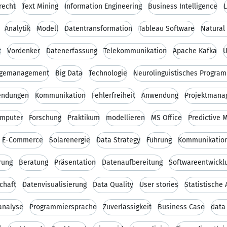
recht
Text Mining
Information Engineering
Business Intelligence
Analytik
Modell
Datentransformation
Tableau Software
Natural
t
Vordenker
Datenerfassung
Telekommunikation
Apache Kafka
U
gemanagement
Big Data
Technologie
Neurolinguistisches Progra
endungen
Kommunikation
Fehlerfreiheit
Anwendung
Projektmana
mputer
Forschung
Praktikum
modellieren
MS Office
Predictive 
E-Commerce
Solarenergie
Data Strategy
Führung
Kommunikation
rung
Beratung
Präsentation
Datenaufbereitung
Softwareentwickl
chaft
Datenvisualisierung
Data Quality
User stories
Statistische
analyse
Programmiersprache
Zuverlässigkeit
Business Case
data