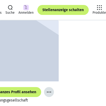
Stellenanzeige schalten
ts
Suche
Anmelden
Produkte
anzes Profil ansehen
fungsgesellschaft