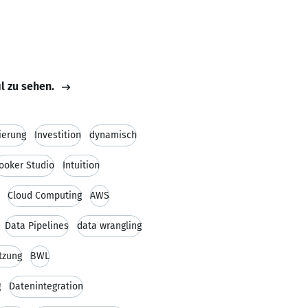
il zu sehen.
ierung
Investition
dynamisch
ooker Studio
Intuition
Cloud Computing
AWS
Data Pipelines
data wrangling
tzung
BWL
g
Datenintegration