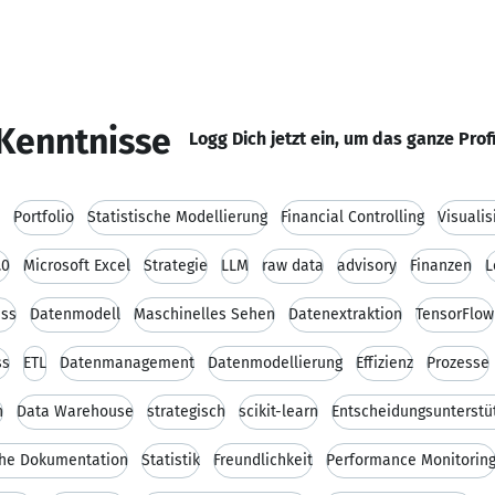
Kenntnisse
Logg Dich jetzt ein, um das ganze Prof
Portfolio
Statistische Modellierung
Financial Controlling
Visualis
.0
Microsoft Excel
Strategie
LLM
raw data
advisory
Finanzen
L
uss
Datenmodell
Maschinelles Sehen
Datenextraktion
TensorFlow
ss
ETL
Datenmanagement
Datenmodellierung
Effizienz
Prozesse
n
Data Warehouse
strategisch
scikit-learn
Entscheidungsunterstü
che Dokumentation
Statistik
Freundlichkeit
Performance Monitorin