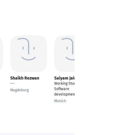
Shaikh Rezwan
Saiyam Jain
Timo Kraus
---
Working Student R&D
Information Systems
Software
Management
Magdeburg
development
Berlin
Munich