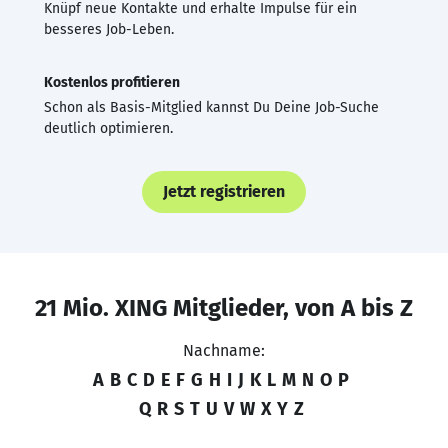
Knüpf neue Kontakte und erhalte Impulse für ein
besseres Job-Leben.
Kostenlos profitieren
Schon als Basis-Mitglied kannst Du Deine Job-Suche
deutlich optimieren.
Jetzt registrieren
21 Mio. XING Mitglieder, von A bis Z
Nachname:
A
B
C
D
E
F
G
H
I
J
K
L
M
N
O
P
Q
R
S
T
U
V
W
X
Y
Z