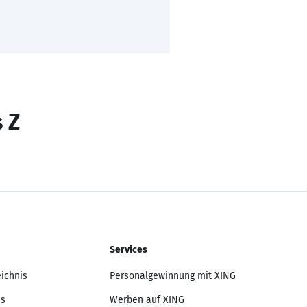
s Z
Services
eichnis
Personalgewinnung mit XING
is
Werben auf XING