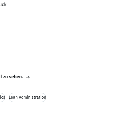
uck
il zu sehen.
ics
Lean Administration