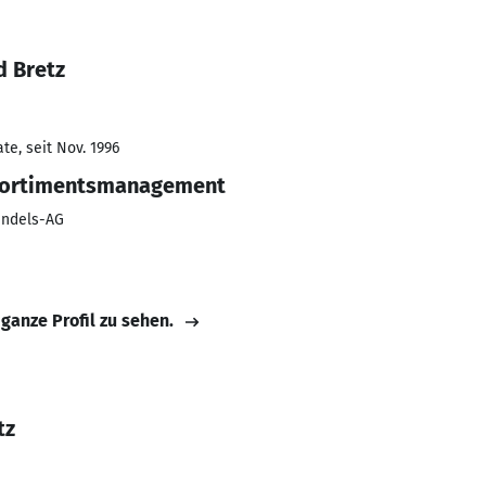
d Bretz
e, seit Nov. 1996
Sortimentsmanagement
andels-AG
 ganze Profil zu sehen.
tz