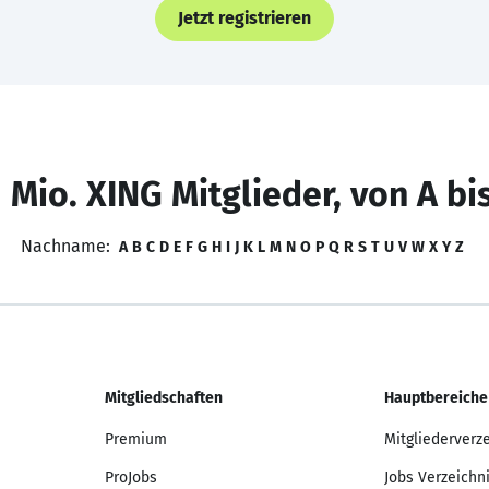
Jetzt registrieren
 Mio. XING Mitglieder, von A bi
Nachname:
A
B
C
D
E
F
G
H
I
J
K
L
M
N
O
P
Q
R
S
T
U
V
W
X
Y
Z
Mitgliedschaften
Hauptbereiche
Premium
Mitgliederverz
ProJobs
Jobs Verzeichn