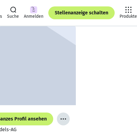
Stellenanzeige schalten
ts
Suche
Anmelden
Produkte
anzes Profil ansehen
dels-AG