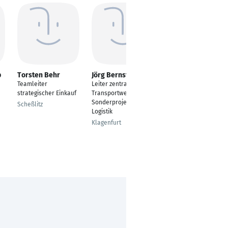
p
Torsten Behr
Jörg Bernsteiner
Paraskevi
Delitzoglou
Teamleiter
Leiter zentrales
Disponentin Cabinet
strategischer Einkauf
Transportwesen &
und Connectivity
Sonderprojekte
Scheßlitz
Logistik
Remshalden
Klagenfurt