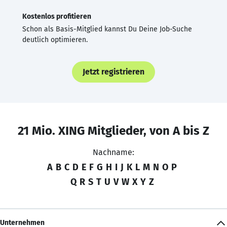
Kostenlos profitieren
Schon als Basis-Mitglied kannst Du Deine Job-Suche
deutlich optimieren.
Jetzt registrieren
21 Mio. XING Mitglieder, von A bis Z
Nachname:
A
B
C
D
E
F
G
H
I
J
K
L
M
N
O
P
Q
R
S
T
U
V
W
X
Y
Z
Unternehmen