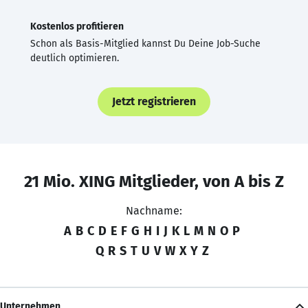
Kostenlos profitieren
Schon als Basis-Mitglied kannst Du Deine Job-Suche
deutlich optimieren.
Jetzt registrieren
21 Mio. XING Mitglieder, von A bis Z
Nachname:
A
B
C
D
E
F
G
H
I
J
K
L
M
N
O
P
Q
R
S
T
U
V
W
X
Y
Z
Unternehmen