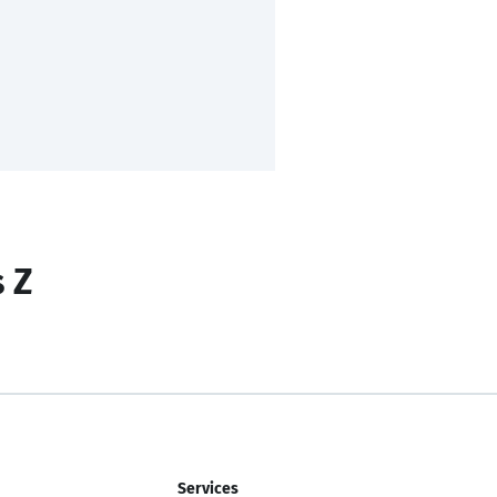
s Z
Services