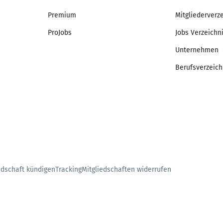
Premium
Mitgliederverz
ProJobs
Jobs Verzeichn
Unternehmen
Berufsverzeich
edschaft kündigen
Tracking
Mitgliedschaften widerrufen