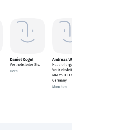
Daniel Kögel
Andreas Wagner
Raphael Otto
Vertriebsleiter Stv.
Head of ergonomics &
Vertriebsleiter
Vertriebsleiter
Wohnungswirtschaft
Horn
MALMSTOLEN |
Oldenburg
Germany
München