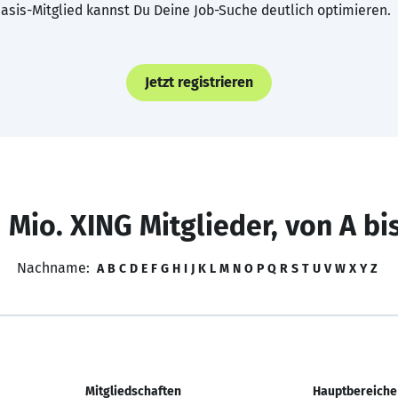
asis-Mitglied kannst Du Deine Job-Suche deutlich optimieren.
Jetzt registrieren
 Mio. XING Mitglieder, von A bi
Nachname:
A
B
C
D
E
F
G
H
I
J
K
L
M
N
O
P
Q
R
S
T
U
V
W
X
Y
Z
Mitgliedschaften
Hauptbereiche