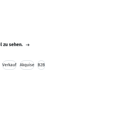
il zu sehen.
Verkauf
Akquise
B2B