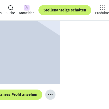
Stellenanzeige schalten
ts
Suche
Anmelden
Produkte
anzes Profil ansehen