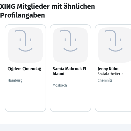
XING Mitglieder mit ähnlichen
Profilangaben
Çiğdem Çimendağ
Samia Mabrouk El
Jenny Kühn
Alaoui
---
Sozialarbeiterin
---
Hamburg
Chemnitz
Mosbach