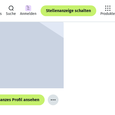
Stellenanzeige schalten
ts
Suche
Anmelden
Produkte
anzes Profil ansehen