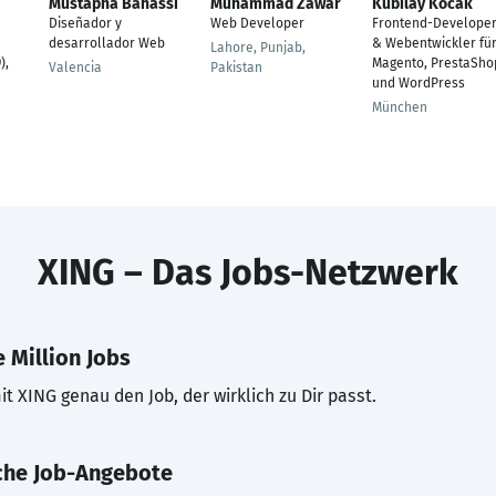
Mustapha Bahassi
Muhammad Zawar
Kubilay Kocak
Diseñador y
Web Developer
Frontend-Develope
desarrollador Web
& Webentwickler fü
Lahore, Punjab,
),
Magento, PrestaSho
Valencia
Pakistan
und WordPress
München
XING – Das Jobs-Netzwerk
 Million Jobs
t XING genau den Job, der wirklich zu Dir passt.
che Job-Angebote