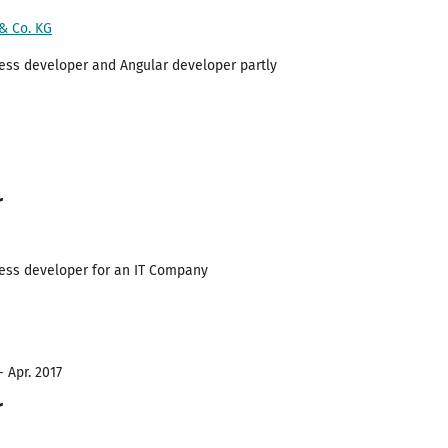
& Co. KG
ess developer and Angular developer partly
r
ess developer for an IT Company
- Apr. 2017
r