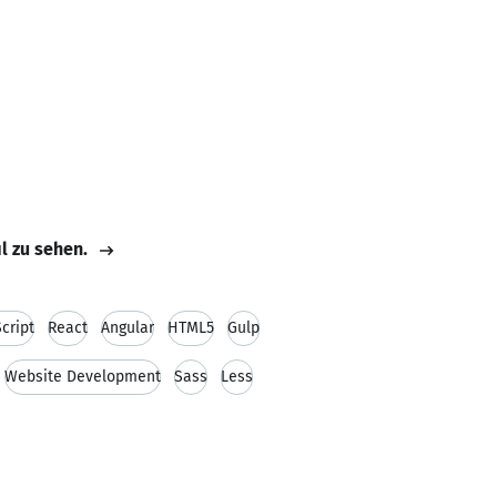
il zu sehen.
cript
React
Angular
HTML5
Gulp
Website Development
Sass
Less