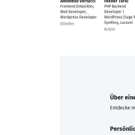
Antonello Vertucci
Fekher Turki
Frontend Entwickler,
PHP Backend
Web Developer,
Developer |
Wordpress Developer
WordPress (Sage 9
Symfony, Laravel
Ellhofen
Ariana
Über eine
Entdecke mi
Persönli