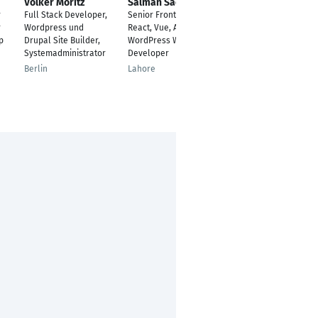
Volker Moritz
Salman Saeed
Mehdi Sharif
r
Full Stack Developer,
Senior Front-End
WordPress Developer
r
Wordpress und
React, Vue, Angular &
Antalya, Antalya,
p
Drupal Site Builder,
WordPress Web
Turkey
Systemadministrator
Developer
Berlin
Lahore