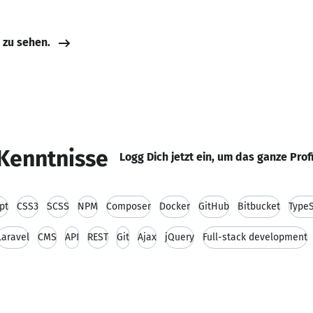
e zu sehen.
Kenntnisse
Logg Dich jetzt ein, um das ganze Prof
pt
CSS3
SCSS
NPM
Composer
Docker
GitHub
Bitbucket
TypeS
Laravel
CMS
API
REST
Git
Ajax
jQuery
Full-stack development