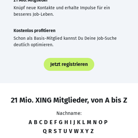
21 Mio. Mitglieder
Knüpf neue Kontakte und erhalte Impulse für ein
besseres Job-Leben.
Kostenlos profitieren
Schon als Basis-Mitglied kannst Du Deine Job-Suche
deutlich optimieren.
Jetzt registrieren
21 Mio. XING Mitglieder, von A bis Z
Nachname:
A
B
C
D
E
F
G
H
I
J
K
L
M
N
O
P
Q
R
S
T
U
V
W
X
Y
Z