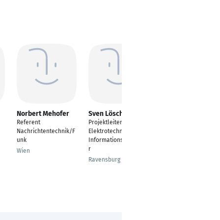
Norbert Mehofer
Sven Löschner
Vladislav
Samoylenko
Referent
Projektleiter -
Elektrofachplaner
Nachrichtentechnik/F
Elektrotechniker /
unk
Informationstechnike
Stuttgart
r
Wien
Ravensburg