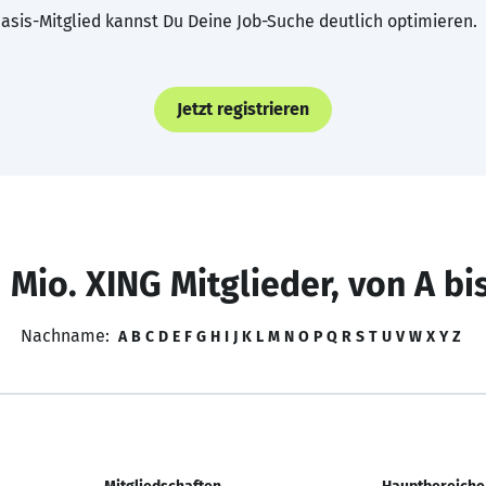
asis-Mitglied kannst Du Deine Job-Suche deutlich optimieren.
Jetzt registrieren
 Mio. XING Mitglieder, von A bi
Nachname:
A
B
C
D
E
F
G
H
I
J
K
L
M
N
O
P
Q
R
S
T
U
V
W
X
Y
Z