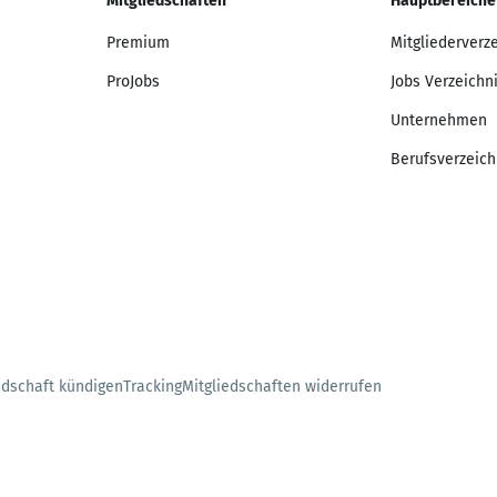
Mitgliedschaften
Hauptbereiche
Premium
Mitgliederverz
ProJobs
Jobs Verzeichn
Unternehmen
Berufsverzeich
edschaft kündigen
Tracking
Mitgliedschaften widerrufen