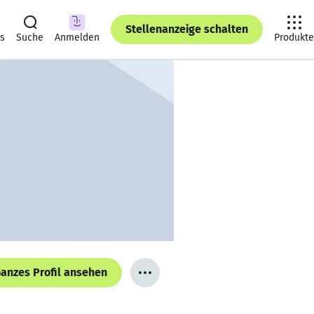
Stellenanzeige schalten
ts
Suche
Anmelden
Produkte
anzes Profil ansehen