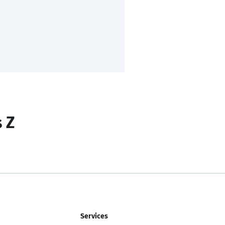
s Z
Services