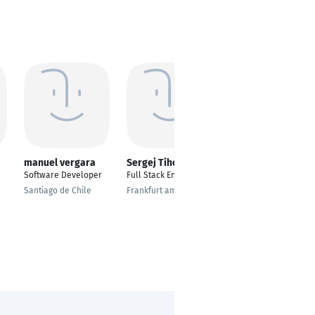
manuel vergara
Sergej Tihonov
Zigor Uriarte
Software Developer
Full Stack Engineer
AI Solutions Architect
| Principal Software
Santiago de Chile
Frankfurt am Main
Engineer