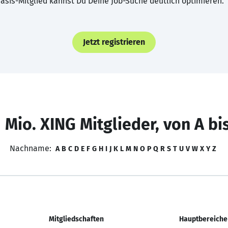
asis-Mitglied kannst Du Deine Job-Suche deutlich optimieren.
Jetzt registrieren
 Mio. XING Mitglieder, von A bi
Nachname:
A
B
C
D
E
F
G
H
I
J
K
L
M
N
O
P
Q
R
S
T
U
V
W
X
Y
Z
Mitgliedschaften
Hauptbereiche