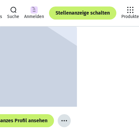
Stellenanzeige schalten
ts
Suche
Anmelden
Produkte
anzes Profil ansehen