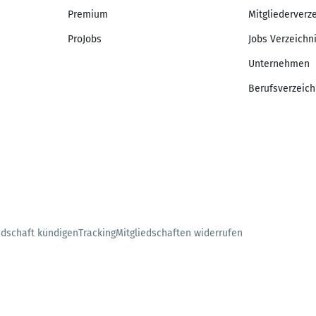
Premium
Mitgliederverz
ProJobs
Jobs Verzeichn
Unternehmen
Berufsverzeich
edschaft kündigen
Tracking
Mitgliedschaften widerrufen