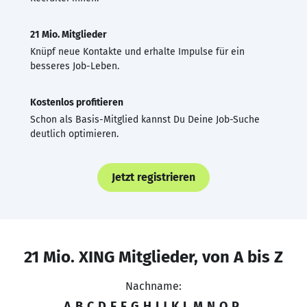
21 Mio. Mitglieder
Knüpf neue Kontakte und erhalte Impulse für ein
besseres Job-Leben.
Kostenlos profitieren
Schon als Basis-Mitglied kannst Du Deine Job-Suche
deutlich optimieren.
Jetzt registrieren
21 Mio. XING Mitglieder, von A bis Z
Nachname:
A
B
C
D
E
F
G
H
I
J
K
L
M
N
O
P