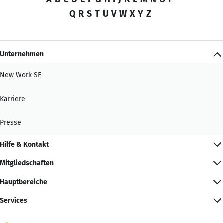
Q
R
S
T
U
V
W
X
Y
Z
Unternehmen
New Work SE
Karriere
Presse
Hilfe & Kontakt
Mitgliedschaften
Hauptbereiche
Services