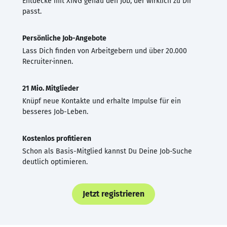
Entdecke mit XING genau den Job, der wirklich zu Dir
passt.
Persönliche Job-Angebote
Lass Dich finden von Arbeitgebern und über 20.000
Recruiter·innen.
21 Mio. Mitglieder
Knüpf neue Kontakte und erhalte Impulse für ein
besseres Job-Leben.
Kostenlos profitieren
Schon als Basis-Mitglied kannst Du Deine Job-Suche
deutlich optimieren.
Jetzt registrieren