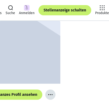
Stellenanzeige schalten
ts
Suche
Anmelden
Produkte
anzes Profil ansehen