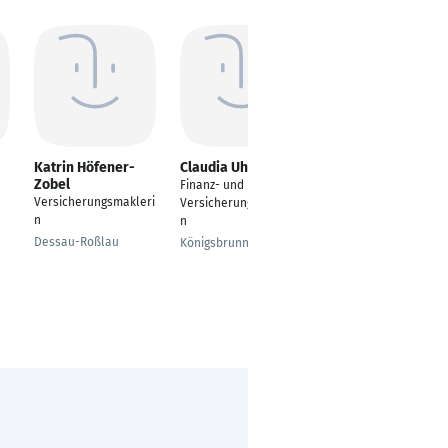
Katrin Höfener-
Claudia Uhler
Andreas Kissel
Zobel
Finanz- und
Finanz- und
Versicherungsmakleri
Versicherungsmakleri
Versicherungsmakler
n
n
| Finanzberater
Dessau-Roßlau
Königsbrunn
Mainz