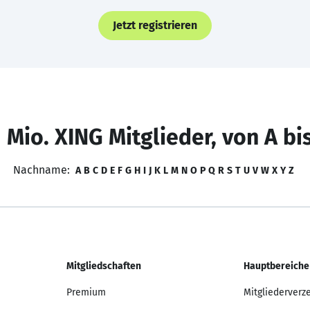
Jetzt registrieren
 Mio. XING Mitglieder, von A bi
Nachname:
A
B
C
D
E
F
G
H
I
J
K
L
M
N
O
P
Q
R
S
T
U
V
W
X
Y
Z
Mitgliedschaften
Hauptbereiche
Premium
Mitgliederverz