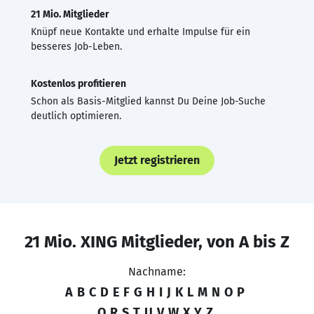
21 Mio. Mitglieder
Knüpf neue Kontakte und erhalte Impulse für ein
besseres Job-Leben.
Kostenlos profitieren
Schon als Basis-Mitglied kannst Du Deine Job-Suche
deutlich optimieren.
Jetzt registrieren
21 Mio. XING Mitglieder, von A bis Z
Nachname:
A
B
C
D
E
F
G
H
I
J
K
L
M
N
O
P
Q
R
S
T
U
V
W
X
Y
Z