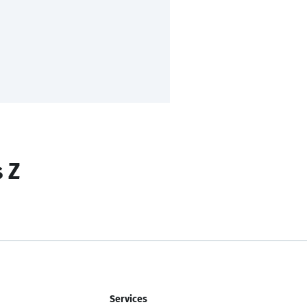
s Z
Services