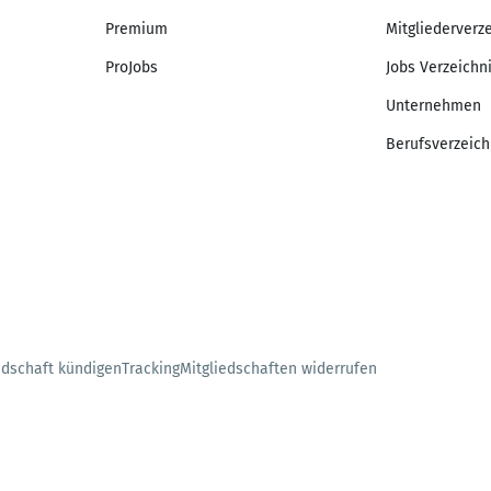
Premium
Mitgliederverz
ProJobs
Jobs Verzeichn
Unternehmen
Berufsverzeich
edschaft kündigen
Tracking
Mitgliedschaften widerrufen