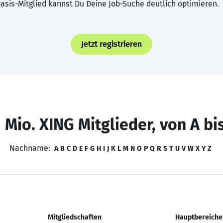
asis-Mitglied kannst Du Deine Job-Suche deutlich optimieren.
Jetzt registrieren
 Mio. XING Mitglieder, von A bi
Nachname:
A
B
C
D
E
F
G
H
I
J
K
L
M
N
O
P
Q
R
S
T
U
V
W
X
Y
Z
Mitgliedschaften
Hauptbereiche