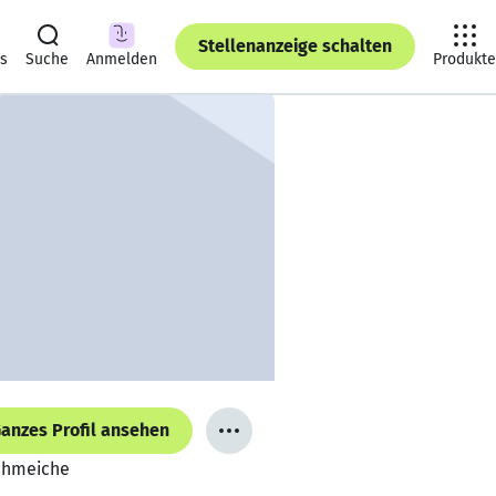
Stellenanzeige schalten
ts
Suche
Anmelden
Produkte
anzes Profil ansehen
Schmeiche