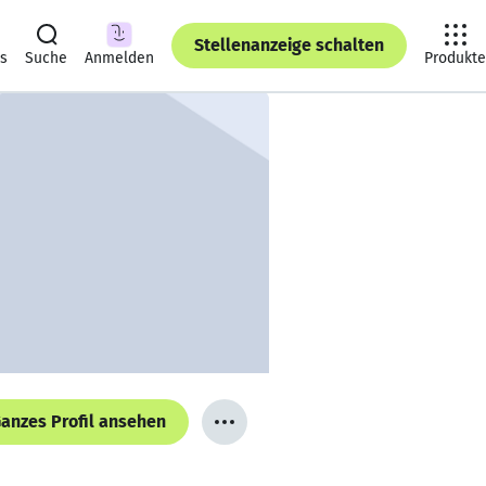
Stellenanzeige schalten
ts
Suche
Anmelden
Produkte
anzes Profil ansehen