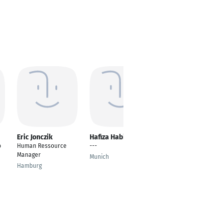
Eric Jonczik
Hafiza Habibi
Luan Spahiu
b
Human Ressource
---
---
Manager
Munich
Munich
Hamburg