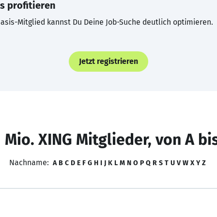
s profitieren
asis-Mitglied kannst Du Deine Job-Suche deutlich optimieren.
Jetzt registrieren
 Mio. XING Mitglieder, von A bi
Nachname:
A
B
C
D
E
F
G
H
I
J
K
L
M
N
O
P
Q
R
S
T
U
V
W
X
Y
Z