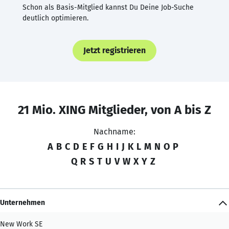
Schon als Basis-Mitglied kannst Du Deine Job-Suche
deutlich optimieren.
Jetzt registrieren
21 Mio. XING Mitglieder, von A bis Z
Nachname:
A
B
C
D
E
F
G
H
I
J
K
L
M
N
O
P
Q
R
S
T
U
V
W
X
Y
Z
Unternehmen
New Work SE