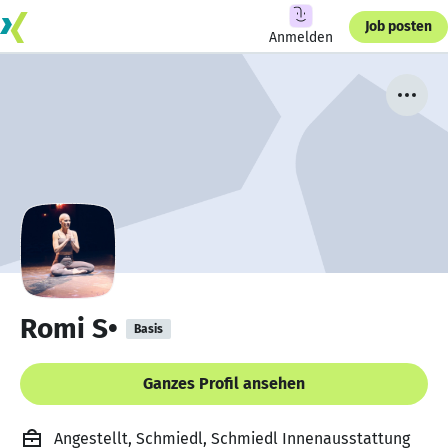
Job posten
Anmelden
Romi S•
Basis
Ganzes Profil ansehen
Angestellt, Schmiedl, Schmiedl Innenausstattung