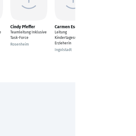
Cindy Pfeffer
Carmen Eschner
Jasmin Homann
e
Teamleitung Inklusive
Leitung
Sales Executive,
Task-Force
Kindertagesstätte ,
stellvertretende
Erzieherin
Leitung
Rosenheim
Ingolstadt
Berlin