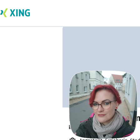
Romi Winkelman
ist offen für Projekte. 🔎