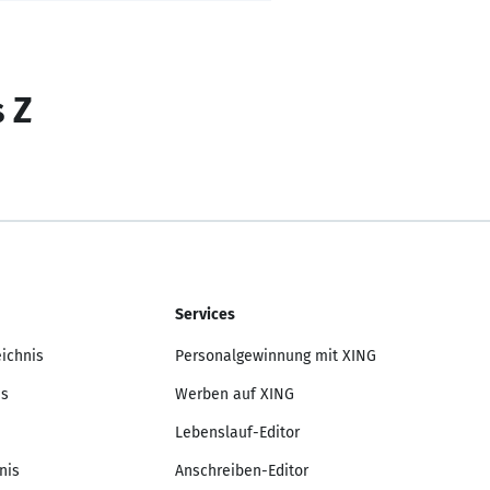
s Z
Services
eichnis
Personalgewinnung mit XING
is
Werben auf XING
Lebenslauf-Editor
nis
Anschreiben-Editor