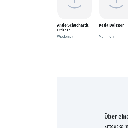
Antje Schuchardt
Katja Daigger
Erzieher
---
Wiedemar
Mannheim
Über eine
Entdecke mi