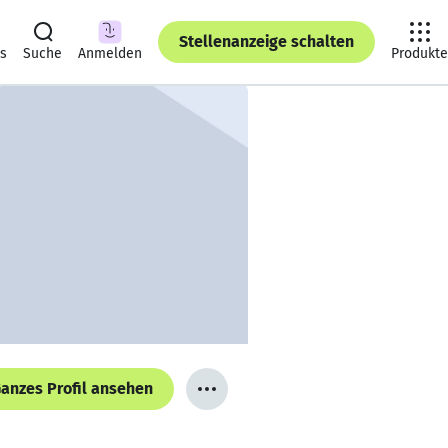
Stellenanzeige schalten
ts
Suche
Anmelden
Produkte
anzes Profil ansehen