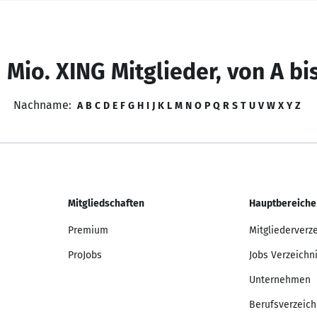
 Mio. XING Mitglieder, von A bi
Nachname:
A
B
C
D
E
F
G
H
I
J
K
L
M
N
O
P
Q
R
S
T
U
V
W
X
Y
Z
Mitgliedschaften
Hauptbereiche
Premium
Mitgliederverz
ProJobs
Jobs Verzeichn
Unternehmen
Berufsverzeich