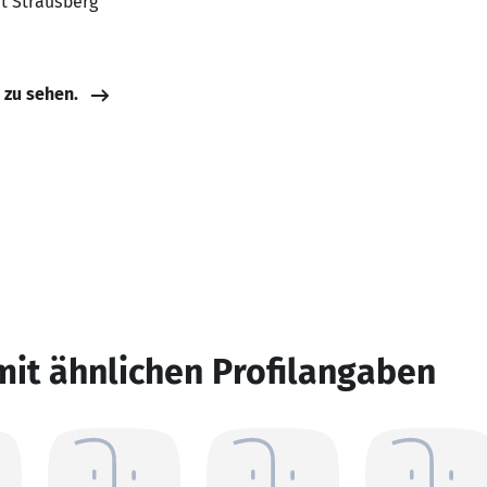
dt Strausberg
e zu sehen.
mit ähnlichen Profilangaben