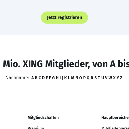
Jetzt registrieren
 Mio. XING Mitglieder, von A bi
Nachname:
A
B
C
D
E
F
G
H
I
J
K
L
M
N
O
P
Q
R
S
T
U
V
W
X
Y
Z
Mitgliedschaften
Hauptbereiche
Premium
Mitgliederverz