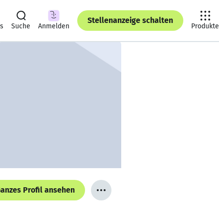
Stellenanzeige schalten
ts
Suche
Anmelden
Produkte
anzes Profil ansehen