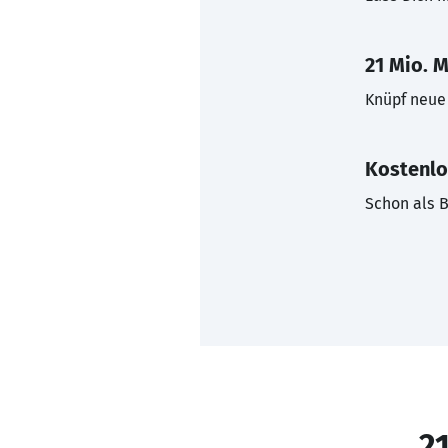
21 Mio. M
Knüpf neue 
Kostenlo
Schon als B
21