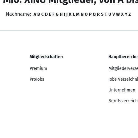
Nachname:
A
B
C
D
E
F
G
H
I
J
K
L
M
N
O
P
Q
R
S
T
U
V
W
X
Y
Z
Mitgliedschaften
Hauptbereiche
Premium
Mitgliederverz
ProJobs
Jobs Verzeichn
Unternehmen
Berufsverzeich