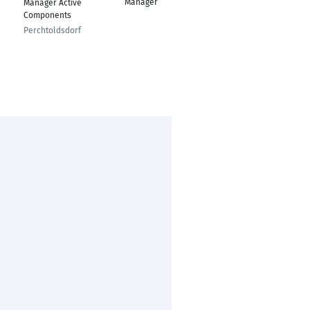
Manager
Manager Active
Micro
Components
Haan
Perchtoldsdorf