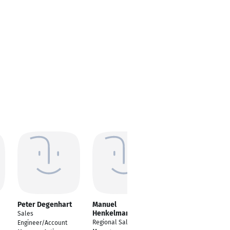
Peter Degenhart
Manuel
Michael Klose
Henkelmann
Sales
Regional Sales
Regional Sales
Engineer/Account
Manager Ingram