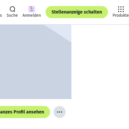
Stellenanzeige schalten
ts
Suche
Anmelden
Produkte
anzes Profil ansehen