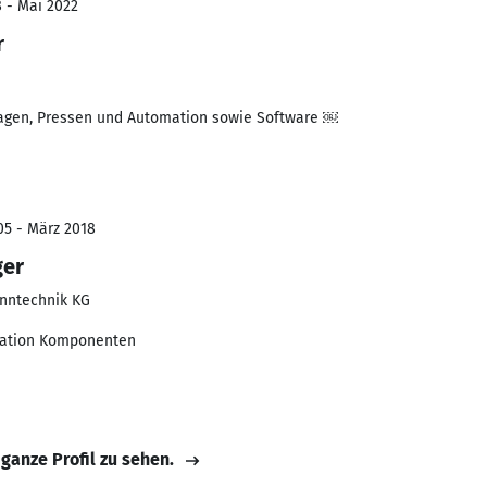
8 - Mai 2022
r
lagen, Pressen und Automation sowie Software ￼
05 - März 2018
ger
nntechnik KG
mation Komponenten
 ganze Profil zu sehen.