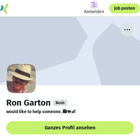
Job posten
Anmelden
Ron Garton
Basis
would like to help someone. 🛍🦮👶
Ganzes Profil ansehen