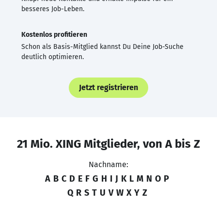
besseres Job-Leben.
Kostenlos profitieren
Schon als Basis-Mitglied kannst Du Deine Job-Suche
deutlich optimieren.
Jetzt registrieren
21 Mio. XING Mitglieder, von A bis Z
Nachname:
A
B
C
D
E
F
G
H
I
J
K
L
M
N
O
P
Q
R
S
T
U
V
W
X
Y
Z