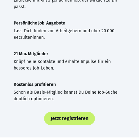
Entdecke mit XING genau den Job, der wirklich zu Dir
passt.
Persönliche Job-Angebote
Lass Dich finden von Arbeitgebern und über 20.000
Recruiter·innen.
21 Mio. Mitglieder
Knüpf neue Kontakte und erhalte Impulse für ein
besseres Job-Leben.
Kostenlos profitieren
Schon als Basis-Mitglied kannst Du Deine Job-Suche
deutlich optimieren.
Jetzt registrieren