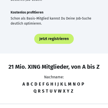
Kostenlos profitieren
Schon als Basis-Mitglied kannst Du Deine Job-Suche
deutlich optimieren.
Jetzt registrieren
21 Mio. XING Mitglieder, von A bis Z
Nachname:
A
B
C
D
E
F
G
H
I
J
K
L
M
N
O
P
Q
R
S
T
U
V
W
X
Y
Z