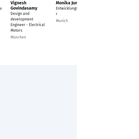
Vignesh
Monika Jungbauer
David Lucht
Govindasamy
eu
Entwicklungsingenieu
Energie und
Design and
r
Verfahrenstechnik
development
Munich
Stuttgart
Engineer - Electrical
Motors
München