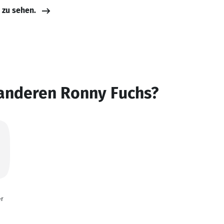
e zu sehen.
 anderen Ronny Fuchs?
er