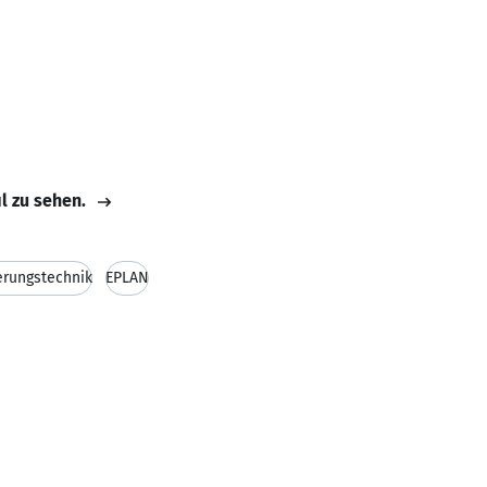
il zu sehen.
erungstechnik
EPLAN