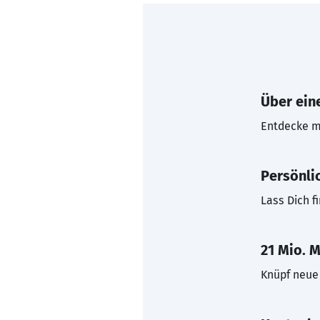
Über eine
Entdecke mi
Persönli
Lass Dich f
21 Mio. M
Knüpf neue 