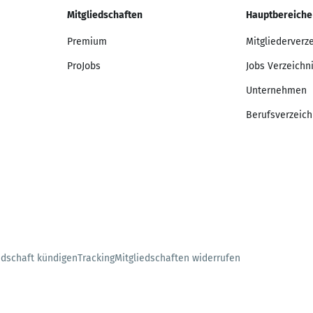
Mitgliedschaften
Hauptbereiche
Premium
Mitgliederverz
ProJobs
Jobs Verzeichn
Unternehmen
Berufsverzeich
edschaft kündigen
Tracking
Mitgliedschaften widerrufen