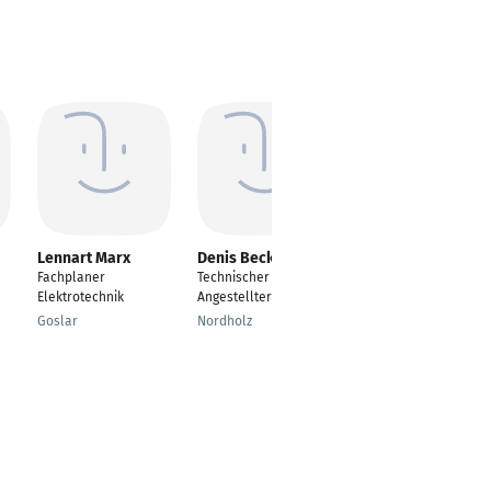
Lennart Marx
Denis Becker
Irfan Senel
Fachplaner
Technischer
Staatl.geprüfter
Elektrotechnik
Angestellter
Techniker
Elektrotechnik
Goslar
Nordholz
Iserlohn