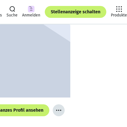
Stellenanzeige schalten
ts
Suche
Anmelden
Produkte
anzes Profil ansehen