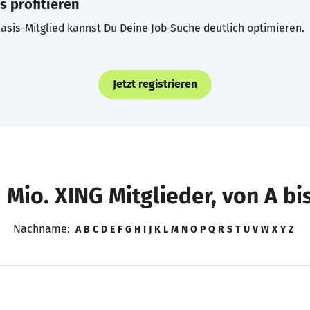
s profitieren
asis-Mitglied kannst Du Deine Job-Suche deutlich optimieren.
Jetzt registrieren
 Mio. XING Mitglieder, von A bi
Nachname:
A
B
C
D
E
F
G
H
I
J
K
L
M
N
O
P
Q
R
S
T
U
V
W
X
Y
Z