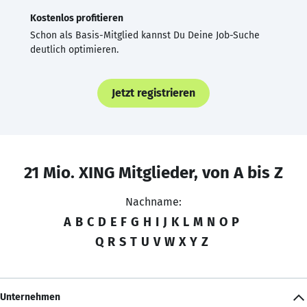
Kostenlos profitieren
Schon als Basis-Mitglied kannst Du Deine Job-Suche
deutlich optimieren.
Jetzt registrieren
21 Mio. XING Mitglieder, von A bis Z
Nachname:
A
B
C
D
E
F
G
H
I
J
K
L
M
N
O
P
Q
R
S
T
U
V
W
X
Y
Z
Unternehmen