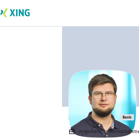
Ronny Sroka
Basis
Angestellt, Inbetriebnahm