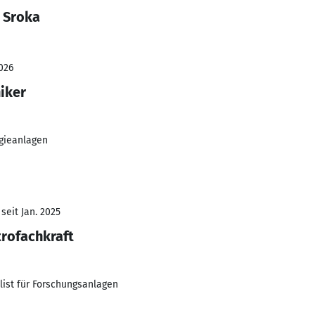
 Sroka
026
iker
gieanlagen
seit Jan. 2025
trofachkraft
list für Forschungsanlagen