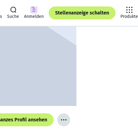
Stellenanzeige schalten
ts
Suche
Anmelden
Produkte
anzes Profil ansehen