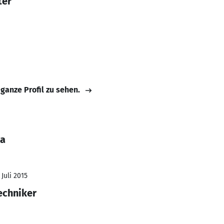
ter
 ganze Profil zu sehen.
ka
 Juli 2015
echniker