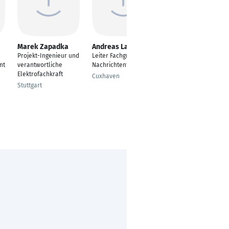
Marek Zapadka
Andreas Lauer
Uwe Bergmann
Projekt-Ingenieur und
Leiter Fachgruppe
Niederlassungsleiter
nt
verantwortliche
Nachrichtentechnik
- Prokurist
Elektrofachkraft
Cuxhaven
Bielefeld
Stuttgart