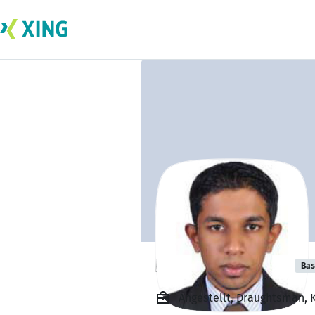
Roshan Pradep
Bas
Angestellt, Draughtsman, K