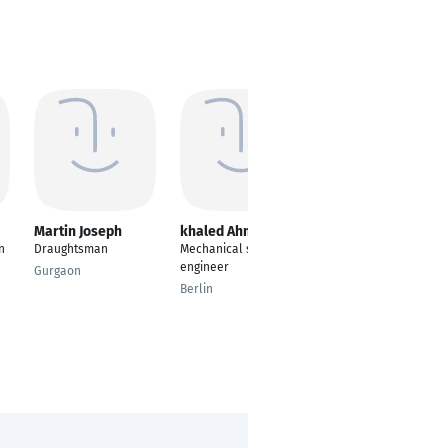
Martin Joseph
khaled Ahmad
Ahmed Lateef
n
Draughtsman
Mechanical site
Mechanical Engineer
engineer
Gurgaon
Baghdad
Berlin