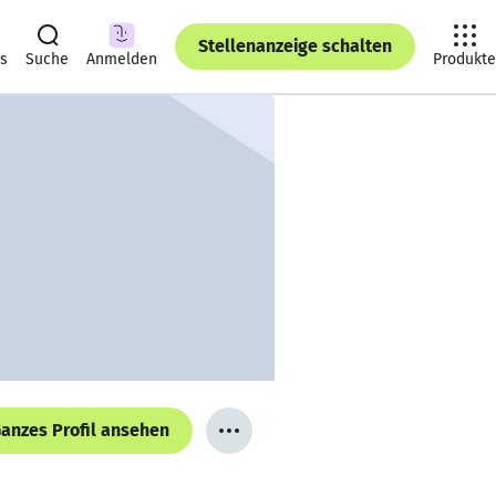
Stellenanzeige schalten
ts
Suche
Anmelden
Produkte
anzes Profil ansehen