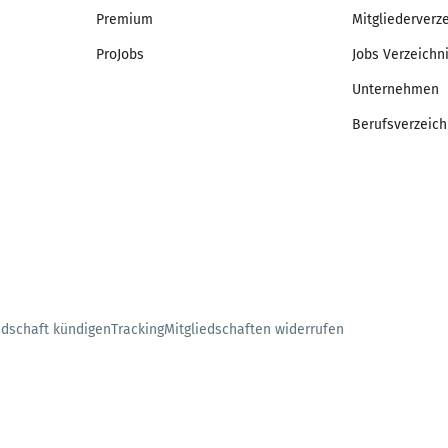
Premium
Mitgliederverz
ProJobs
Jobs Verzeichn
Unternehmen
Berufsverzeich
edschaft kündigen
Tracking
Mitgliedschaften widerrufen