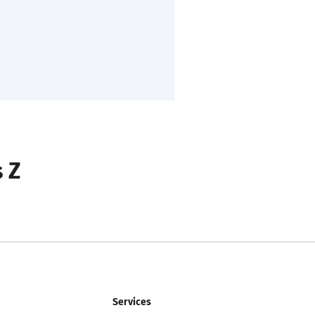
s Z
Services