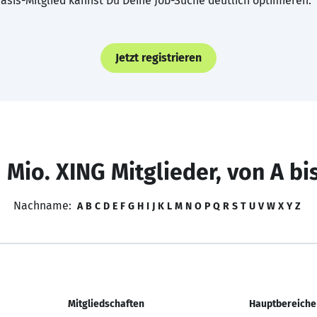
asis-Mitglied kannst Du Deine Job-Suche deutlich optimieren.
Jetzt registrieren
 Mio. XING Mitglieder, von A bi
Nachname:
A
B
C
D
E
F
G
H
I
J
K
L
M
N
O
P
Q
R
S
T
U
V
W
X
Y
Z
Mitgliedschaften
Hauptbereiche