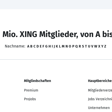
 Mio. XING Mitglieder, von A bi
Nachname:
A
B
C
D
E
F
G
H
I
J
K
L
M
N
O
P
Q
R
S
T
U
V
W
X
Y
Z
Mitgliedschaften
Hauptbereiche
Premium
Mitgliederverz
ProJobs
Jobs Verzeichn
Unternehmen