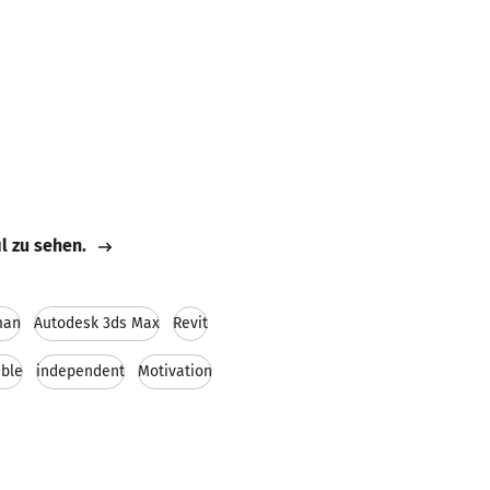
il zu sehen.
man
Autodesk 3ds Max
Revit
ble
independent
Motivation