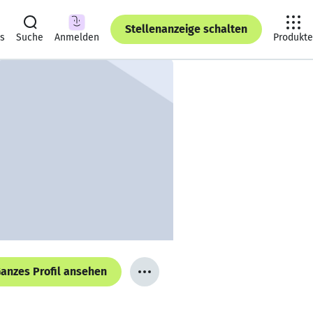
Stellenanzeige schalten
ts
Suche
Anmelden
Produkte
anzes Profil ansehen