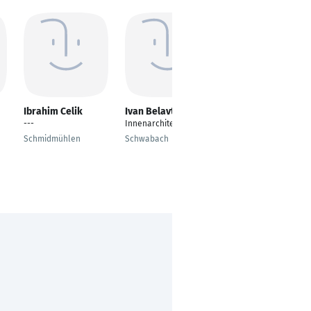
Ibrahim Celik
Ivan Belavtsev
Nahid Dadkhah
Tehrani
---
Innenarchitekt
Architect
Schmidmühlen
Schwabach
Motiv Group