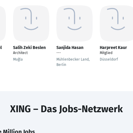
l
Salih Zeki Beslen
Sanjida Hasan
Harpreet Kaur
Architect
---
Mitglied
Muğla
Mühlenbecker Land,
Düsseldorf
Berlin
XING – Das Jobs-Netzwerk
 Million Jobs