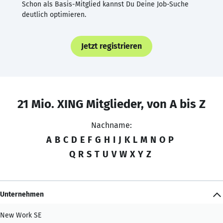
Schon als Basis-Mitglied kannst Du Deine Job-Suche
deutlich optimieren.
Jetzt registrieren
21 Mio. XING Mitglieder, von A bis Z
Nachname:
A
B
C
D
E
F
G
H
I
J
K
L
M
N
O
P
Q
R
S
T
U
V
W
X
Y
Z
Unternehmen
New Work SE