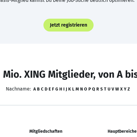
asis-Mitglied kannst Du Deine Job-Suche deutlich optimieren.
Jetzt registrieren
 Mio. XING Mitglieder, von A bi
Nachname:
A
B
C
D
E
F
G
H
I
J
K
L
M
N
O
P
Q
R
S
T
U
V
W
X
Y
Z
Mitgliedschaften
Hauptbereiche