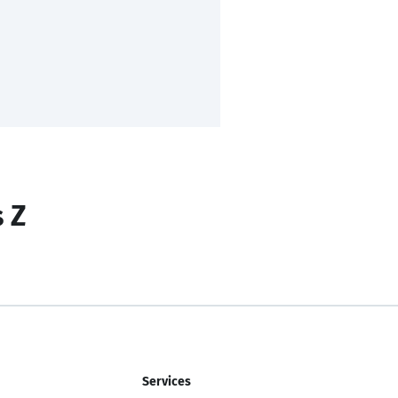
s Z
Services