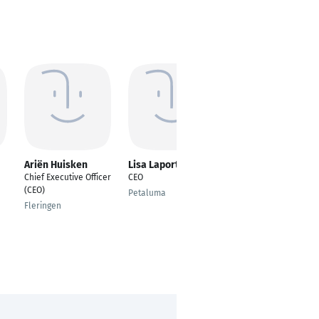
Ariën Huisken
Lisa Laporte
Albin Lozar
Chief Executive Officer
CEO
International Tracker
(CEO)
for Startups
Petaluma
Fleringen
Ljubljana