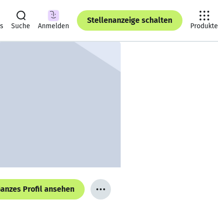
Stellenanzeige schalten
ts
Suche
Anmelden
Produkte
anzes Profil ansehen