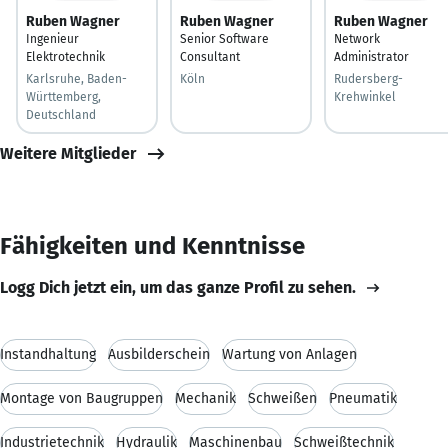
Ruben Wagner
Ruben Wagner
Ruben Wagner
Ingenieur
Senior Software
Network
Elektrotechnik
Consultant
Administrator
Karlsruhe, Baden-
Köln
Rudersberg-
Württemberg,
Krehwinkel
Deutschland
Weitere Mitglieder
Fähigkeiten und Kenntnisse
Logg Dich jetzt ein, um das ganze Profil zu sehen.
Instandhaltung
Ausbilderschein
Wartung von Anlagen
Montage von Baugruppen
Mechanik
Schweißen
Pneumatik
Industrietechnik
Hydraulik
Maschinenbau
Schweißtechnik