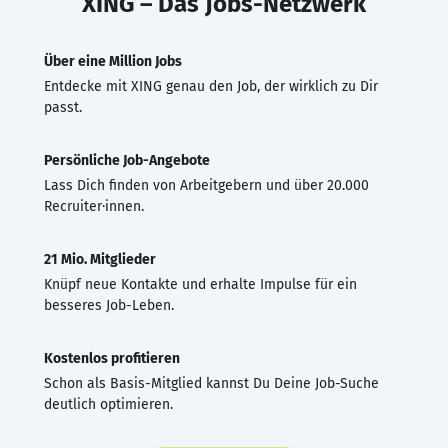
XING – Das Jobs-Netzwerk
Über eine Million Jobs
Entdecke mit XING genau den Job, der wirklich zu Dir
passt.
Persönliche Job-Angebote
Lass Dich finden von Arbeitgebern und über 20.000
Recruiter·innen.
21 Mio. Mitglieder
Knüpf neue Kontakte und erhalte Impulse für ein
besseres Job-Leben.
Kostenlos profitieren
Schon als Basis-Mitglied kannst Du Deine Job-Suche
deutlich optimieren.