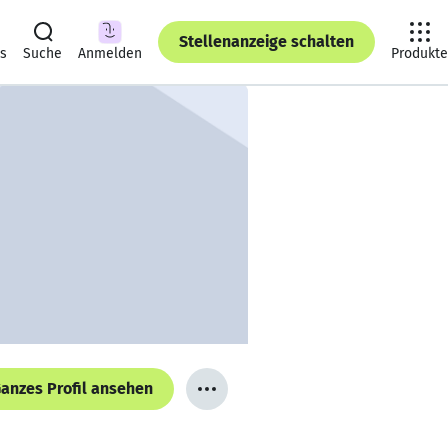
Stellenanzeige schalten
ts
Suche
Anmelden
Produkte
anzes Profil ansehen