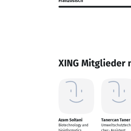
Französisch
XING Mitglieder 
Azam Soltani
Tanercan Taner
Biotechnology and
Umweltschutztech
bioinformatics
cher- Assistent