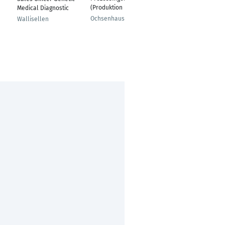
(Produktion DSP)
Medical Diagnostic
Scientist (Small
Molecules)
Ochsenhausen
Wallisellen
Bergisch Gladbach