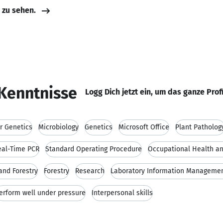
e zu sehen.
Kenntnisse
Logg Dich jetzt ein, um das ganze Prof
r Genetics
Microbiology
Genetics
Microsoft Office
Plant Patholog
eal-Time PCR
Standard Operating Procedure
Occupational Health a
and Forestry
Forestry
Research
Laboratory Information Manageme
erform well under pressure
Interpersonal skills