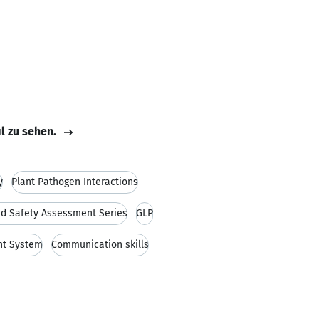
il zu sehen.
y
Plant Pathogen Interactions
nd Safety Assessment Series
GLP
nt System
Communication skills