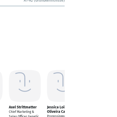
A1-A2 (Grundkenntnisse)
Axel Strittmatter
Jessica Lois de
Dror Shakibai
Oliveira Campos
Chief Marketing &
Lead Downstream
Prozessingenieurin
Sales Officer Genetic
Process Development