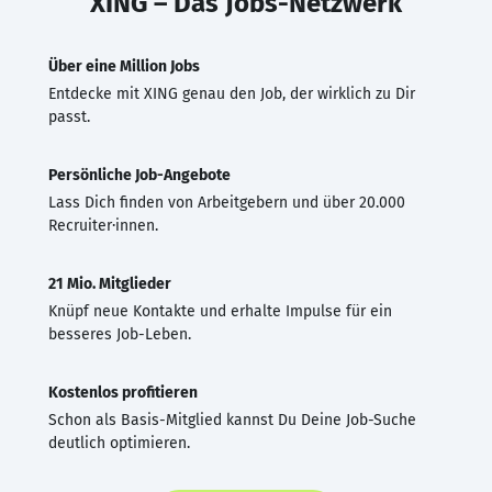
XING – Das Jobs-Netzwerk
Über eine Million Jobs
Entdecke mit XING genau den Job, der wirklich zu Dir
passt.
Persönliche Job-Angebote
Lass Dich finden von Arbeitgebern und über 20.000
Recruiter·innen.
21 Mio. Mitglieder
Knüpf neue Kontakte und erhalte Impulse für ein
besseres Job-Leben.
Kostenlos profitieren
Schon als Basis-Mitglied kannst Du Deine Job-Suche
deutlich optimieren.