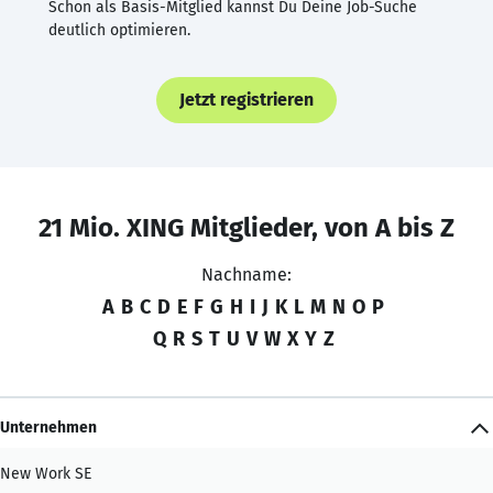
Schon als Basis-Mitglied kannst Du Deine Job-Suche
deutlich optimieren.
Jetzt registrieren
21 Mio. XING Mitglieder, von A bis Z
Nachname:
A
B
C
D
E
F
G
H
I
J
K
L
M
N
O
P
Q
R
S
T
U
V
W
X
Y
Z
Unternehmen
New Work SE