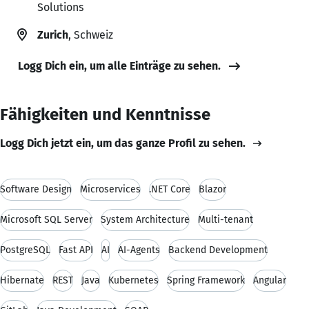
Solutions
Zurich
, Schweiz
Logg Dich ein, um alle Einträge zu sehen.
Fähigkeiten und Kenntnisse
Logg Dich jetzt ein, um das ganze Profil zu sehen.
Software Design
Microservices
.NET Core
Blazor
Microsoft SQL Server
System Architecture
Multi-tenant
PostgreSQL
Fast API
AI
AI-Agents
Backend Development
Hibernate
REST
Java
Kubernetes
Spring Framework
Angular