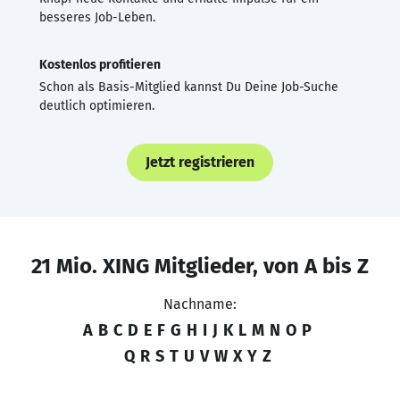
besseres Job-Leben.
Kostenlos profitieren
Schon als Basis-Mitglied kannst Du Deine Job-Suche
deutlich optimieren.
Jetzt registrieren
21 Mio. XING Mitglieder, von A bis Z
Nachname:
A
B
C
D
E
F
G
H
I
J
K
L
M
N
O
P
Q
R
S
T
U
V
W
X
Y
Z