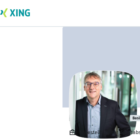
Rüdiger Scharf
Basi
Angestellt, Leiter der St