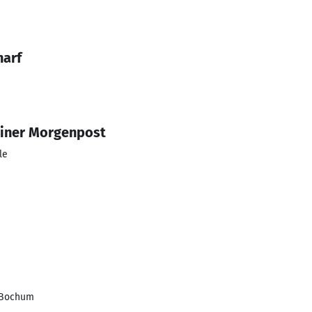
harf
iner Morgenpost
le
 Bochum