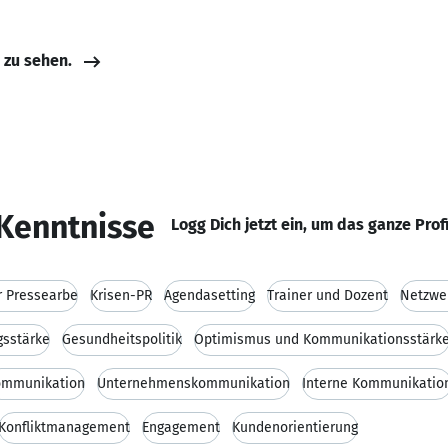
e zu sehen.
Kenntnisse
Logg Dich jetzt ein, um das ganze Prof
r Pressearbe
Krisen-PR
Agendasetting
Trainer und Dozent
Netzwe
gsstärke
Gesundheitspolitik
Optimismus und Kommunikationsstärk
ommunikation
Unternehmenskommunikation
Interne Kommunikatio
Konfliktmanagement
Engagement
Kundenorientierung