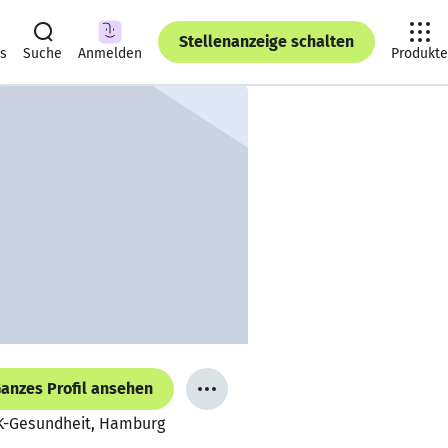
Stellenanzeige schalten
ts
Suche
Anmelden
Produkte
anzes Profil ansehen
AK-Gesundheit, Hamburg