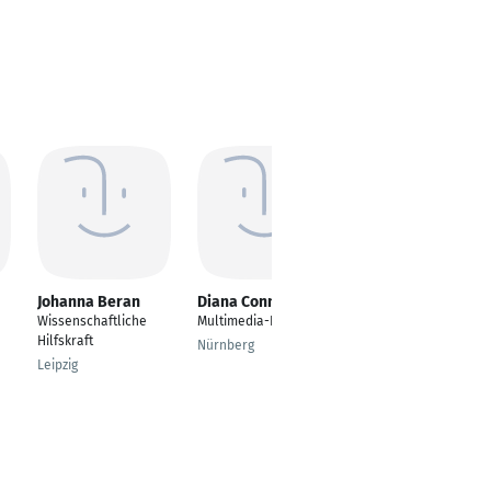
Johanna Beran
Diana Connerley
Anja Schäfer
Wissenschaftliche
Multimedia-Didaktik
Erzieherin/Kindersch
Hilfskraft
utzbeauftragte/stellv.
Nürnberg
Leitung /
Leipzig
Ausbildungsanleitung
Hamburg