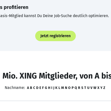
s profitieren
asis-Mitglied kannst Du Deine Job-Suche deutlich optimieren.
Jetzt registrieren
 Mio. XING Mitglieder, von A bi
Nachname:
A
B
C
D
E
F
G
H
I
J
K
L
M
N
O
P
Q
R
S
T
U
V
W
X
Y
Z