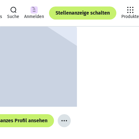
Stellenanzeige schalten
ts
Suche
Anmelden
Produkte
anzes Profil ansehen