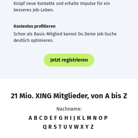
Knüpf neue Kontakte und erhalte Impulse für ein
besseres Job-Leben.
Kostenlos profitieren
Schon als Basis-Mitglied kannst Du Deine Job-Suche
deutlich optimieren.
Jetzt registrieren
21 Mio. XING Mitglieder, von A bis Z
Nachname:
A
B
C
D
E
F
G
H
I
J
K
L
M
N
O
P
Q
R
S
T
U
V
W
X
Y
Z