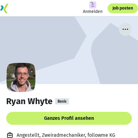
Job posten
Anmelden
Ryan Whyte
Basis
Ganzes Profil ansehen
Angestellt, Zweiradmechaniker, followme KG